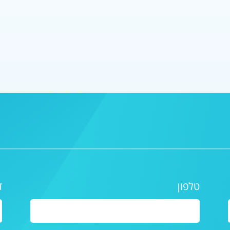
טלפון
ד